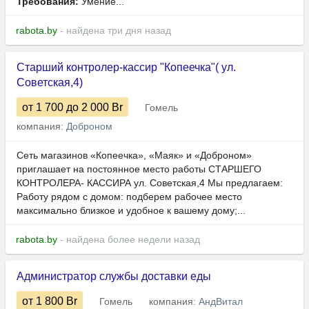
Требования:
Умение...
rabota.by
- найдена три дня назад
Старший контролер-кассир "Копеечка"( ул.
Советская,4)
от 1 700
до 2 000
Br
Гомель
компания:
Доброном
Сеть магазинов «Копеечка», «Маяк» и «Доброном»
приглашает на постоянное место работы СТАРШЕГО
КОНТРОЛЕРА- КАССИРА ул. Советская,4 Мы предлагаем:
Работу рядом с домом: подберем рабочее место
максимально близкое и удобное к вашему дому;...
rabota.by
- найдена более недели назад
Администратор службы доставки еды
от 1 800
Br
Гомель
компания:
АндВитал