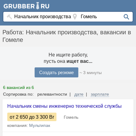
Работа: Начальник производства, вакансии в
Гомеле
Не ищите работу,
пусть она
ищет вас...
Создать резюме
~ 3 минуты
6 вакансий из 6
Сортировка по: релевантности |
дате
|
зарплате
Начальник смены инженерно технической службы
от 2 650
до 3 300
Br
Гомель
компания:
Мультипак