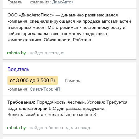
Гомель
компания:
ДиасАвто+
ООО «ДиасАвтоПлюс» — динамично развивающаяся
компания, специализирующаяся на продаже автозапчастей
и моторных масел. Мы стремимся к постоянному росту и
сейчас приглашаем в свою команду кладовщика-
комплектовщика. Обязанности: Работа в...
rabota.by
- найдена сегодня
Водитель
от 3 000
до 3 500
Br
Гомель
компания:
Сиэтл-Торг, ЧП
Требования:
Порядочность, честный. Условия: Требуется
водитель категории B,C для развоза продукции.
Водительский стаж желательно не менее 3...
rabota.by
- найдена более недели назад