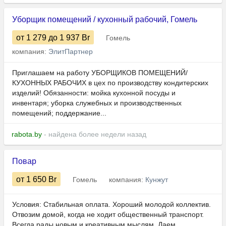
Уборщик помещений / кухонный рабочий, Гомель
от 1 279
до 1 937
Br
Гомель
компания:
ЭлитПартнер
Приглашаем на работу УБОРЩИКОВ ПОМЕЩЕНИЙ/
КУХОННЫХ РАБОЧИХ в цех по производству кондитерских
изделий! Обязанности: мойка кухонной посуды и
инвентаря; уборка служебных и производственных
помещений; поддержание...
rabota.by
- найдена более недели назад
Повар
от 1 650
Br
Гомель
компания:
Кунжут
Условия: Стабильная оплата. Хороший молодой коллектив.
Отвозим домой, когда не ходит общественный транспорт.
Всегда рады новым и креативным мыслям. Даем