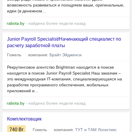
возможность развиваться и поощряем ваши, оригинальные,
идеи (в денежном...
rabota.by
- найдена более недели назад
Junior Payroll Specialist/Начинающий специалист по
расчету заработной платы
Гомель
компания:
Брайт Эйдженси
Рекрутинговое агентство Brightman находится в поиске
находится в поиске Junior Payroll Specialist.Наш заказчик –
это международная IT-компания, специализирующаяся на
разработке программного обеспечения, мобильных
приложений и...
rabota.by
- найдена более недели назад
Комплектовщик
740
Br
Гомель
компания:
ТУТ и ТАМ Логистикс