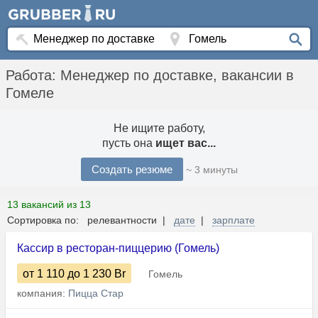
Работа: Менеджер по доставке, вакансии в
Гомеле
Не ищите работу,
пусть она
ищет вас...
Создать резюме
~ 3 минуты
13 вакансий из 13
Сортировка по: релевантности |
дате
|
зарплате
Кассир в ресторан-пиццерию (Гомель)
от 1 110
до 1 230
Br
Гомель
компания:
Пицца Стар