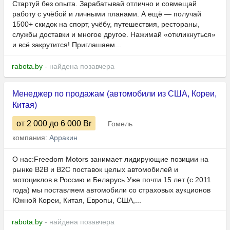
Стартуй без опыта. Зарабатывай отлично и совмещай
работу с учёбой и личными планами. А ещё — получай
1500+ скидок на спорт, учёбу, путешествия, рестораны,
службы доставки и многое другое. Нажимай «откликнуться»
и всё закрутится! Приглашаем...
rabota.by
- найдена позавчера
Менеджер по продажам (автомобили из США, Кореи,
Китая)
от 2 000
до 6 000
Br
Гомель
компания:
Арракин
О нас:Freedom Motors занимает лидирующие позиции на
рынке B2B и B2C поставок целых автомобилей и
мотоциклов в Россию и Беларусь.Уже почти 15 лет (с 2011
года) мы поставляем автомобили со страховых аукционов
Южной Кореи, Китая, Европы, США,...
rabota.by
- найдена позавчера