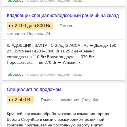
rabota.by
- найдена более недели назад
Кладовщик-специалист/подсобный рабочий на склад
от 2 100
до 6 800
Br
Гомель
компания:
Персонал24
КЛАДОВЩИК | ВАХТА | СКЛАД КЛАССА «А» ➡️ Доход:• 150–
275 Br/смена• 4200–6800 Br за 25 смен• Аванс
еженедельно 110 Br• Бонус за друга — 370 Br•
Перевахтовка — до 370 Br ➡️ Условия:•...
rabota.by
- найдена более недели назад
Специалист по продажам
от 2 500
Br
Гомель
компания:
СтоунКар
Крупнейшая камнеобрабатывающая компания города
Бреста СтоунКар в связи с расширением розничной
торговли приглашает на постоянную работу в штат