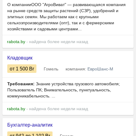
О компанииООО "АгроВиват" — развивающаяся компания
на рынке средств защиты растений (СЗР), удобрений и
элитных семян. Мы работаем как с крупными
сельхозпроизводителями (опт), так и с фермерскими
хозяйствами и садовыми центрами...
rabota.by
- найдена более недели назад
Кладовщик
от 1 500
Br
Гомель
компания:
ЕвроШанс-М
Требования:
Знание устройства грузового автомобиля;
Пользователь ПК; Внимательность, пунктуальность,
коммуникабельность. ...
rabota.by
- найдена более недели назад
Бухгалтер-аналитик
от 942
до 1 102
Br