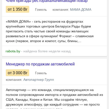
Член бригады ресторана/начинающий повар
от 1 350
Br
Гомель
компания:
МАМА ДОМА
«МАМА ДОМА» - сеть ресторанов на фудкортах
крупнейших торговых центров Беларуси.Рады будем
пригласить стать частью своей команды желающих
развиваться в сфере кулинарии! Формат – славянская
кухня (первое, второе и компот, супы, блины,...
rabota.by
- найдена более недели назад
Менеджер по продажам автомобилей
от 3 000
Br
Гомель
компания:
Автопартнер Групп
Автопартнер — это команда, специализирующаяся на
полном сопровождении импорта и продажи автомобилей из
США, Канады, Кореи и Китая. Мы создаём тёплую,
дружескую атмосферу, где каждый сотрудник — не просто