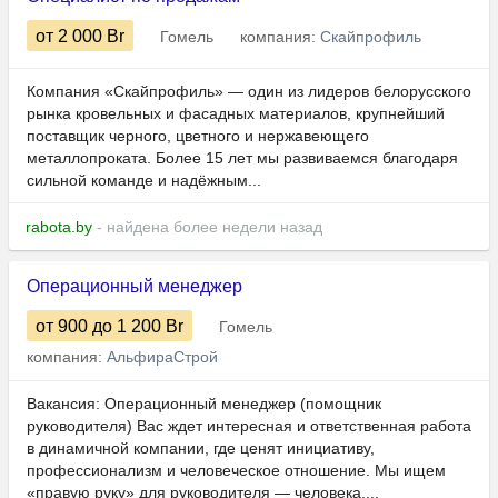
от 2 000
Br
Гомель
компания:
Скайпрофиль
Компания «Скайпрофиль» — один из лидеров белорусского
рынка кровельных и фасадных материалов, крупнейший
поставщик черного, цветного и нержавеющего
металлопроката. Более 15 лет мы развиваемся благодаря
сильной команде и надёжным...
rabota.by
- найдена более недели назад
Операционный менеджер
от 900
до 1 200
Br
Гомель
компания:
АльфираСтрой
Вакансия: Операционный менеджер (помощник
руководителя) Вас ждет интересная и ответственная работа
в динамичной компании, где ценят инициативу,
профессионализм и человеческое отношение. Мы ищем
«правую руку» для руководителя — человека,...