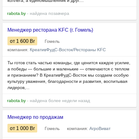
коллега, а единомышленник и друг....
rabota.by
- найдена позавчера
Менеджер ресторана KFC (г. Гомель)
от 1 600
Br
Гомель
компания:
КреативФудС-Восток/Рестораны KFC
Ты готов стать частью команды, где ценится каждое усилие,
а победы — большие и маленькие — отмечаются с теплом
и признанием? В КреативФудС-Восток мы создаем особую
культуру уважения, благодарности и развития, воспитывая
лидеров,...
rabota.by
- найдена более недели назад
Менеджер по продажам
от 1 000
Br
Гомель
компания:
АгроВиват