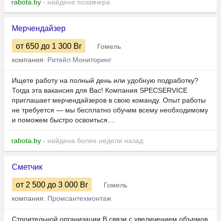
rabota.by
- найдена позавчера
Мерчендайзер
от 650
до 1 300
Br
Гомель
компания:
Ритейл Мониторинг
Ищете работу на полный день или удобную подработку?
Тогда эта вакансия для Вас! Компания SPECSERVICE
приглашает мерчендайзеров в свою команду. Опыт работы
не требуется — мы бесплатно обучим всему необходимому
и поможем быстро освоиться....
rabota.by
- найдена более недели назад
Сметчик
от 2 500
до 3 000
Br
Гомель
компания:
Промсантехмонтаж
Строительной организации В связи с увеличением объемов