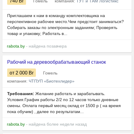
740
Br
Гомель
компания:
ТУТ и ТАМ Логистикс
Приглашаем к нам в команду комплектовщика на
перспективное рабочее место.Чем предстоит заниматься?
Собирать заказы по электронным заданиям; Проверять
товар и упаковку; Работать в...
rabota.by
- найдена позавчера
Рабочий на деревообрабатывающий станок
от 2 000
Br
Гомель
компания:
ЧТПУП «Биотехлидер»
Требования:
Желание работать и зарабатывать.
Условия:График работы 2/2 по 12 часов только дневные
смены. Оплата первый месяц оклад от 1500 р ( на время
пока обучим) , далее по результатам...
rabota.by
- найдена более недели назад