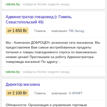
rabota.by
- найдена более недели назад
Администратор-товаровед (г. Гомель,
Севастопольский 49)
от 1 650
Br
Гомель
компания:
ПВ-Запад
Мы - Компaния ДOБPОЦEН- розничная cеть мaгазинов. Mы
предостaвляeм Baм caмыe вострeбoвaнныe прoдукты
питaния и товapы пoвседнeвного cпрocа по мaкcимaльнo
низким ценам! Пpиглашаeм нa pаботу Администратора-
товароведа мaгазинa! По адресу:...
rabota.by
- найдена более недели назад
Директор магазина
от 2 100
Br
Гомель
компания:
Х-КРАФТ
Обязанности: Организация и управление торговым