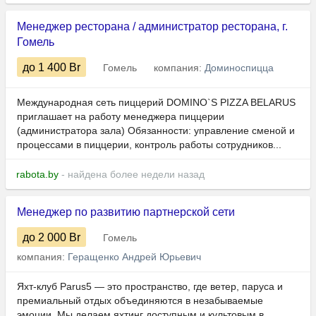
Менеджер ресторана / администратор ресторана, г.
Гомель
до 1 400
Br
Гомель
компания:
Доминоспицца
Международная сеть пиццерий DOMINO`S PIZZA BELARUS
приглашает на работу менеджера пиццерии
(администратора зала) Обязанности: управление сменой и
процессами в пиццерии, контроль работы сотрудников...
rabota.by
- найдена более недели назад
Менеджер по развитию партнерской сети
до 2 000
Br
Гомель
компания:
Геращенко Андрей Юрьевич
Яхт-клуб Parus5 — это пространство, где ветер, паруса и
премиальный отдых объединяются в незабываемые
эмоции. Мы делаем яхтинг доступным и культовым в