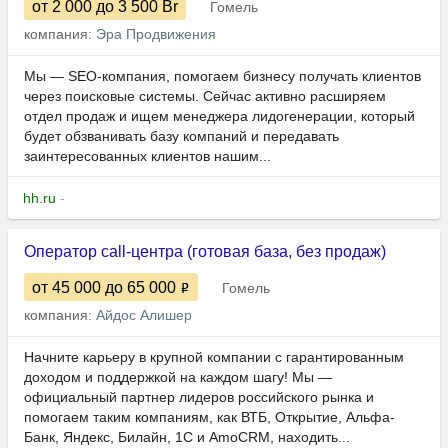
от 2 000
до 3 500
Br
Гомель
компания:
Эра Продвижения
Мы — SEO-компания, помогаем бизнесу получать клиентов
через поисковые системы. Сейчас активно расширяем
отдел продаж и ищем менеджера лидогенерации, который
будет обзванивать базу компаний и передавать
заинтересованных клиентов нашим...
hh.ru
-
Оператор call-центра (готовая база, без продаж)
от 45 000
до 65 000
Гомель
компания:
Айдос Алишер
Начните карьеру в крупной компании с гарантированным
доходом и поддержкой на каждом шагу! Мы —
официальный партнер лидеров российского рынка и
помогаем таким компаниям, как ВТБ, Открытие, Альфа-
Банк, Яндекс, Билайн, 1С и AmoCRM, находить...