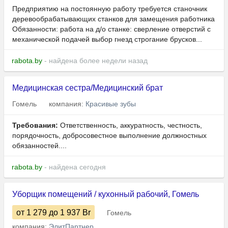
Предприятию на постоянную работу требуется станочник
деревообрабатывающих станков для замещения работника
Обязанности: работа на д/о станке: сверление отверстий с
механической подачей выбор гнезд строгание брусков...
rabota.by
- найдена более недели назад
Медицинская сестра/Медицинский брат
Гомель
компания:
Красивые зубы
Требования:
Ответственность, аккуратность, честность,
порядочность, добросовестное выполнение должностных
обязанностей....
rabota.by
- найдена сегодня
Уборщик помещений / кухонный рабочий, Гомель
от 1 279
до 1 937
Br
Гомель
компания:
ЭлитПартнер