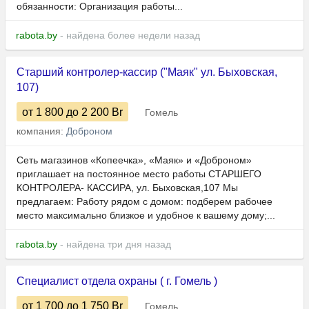
обязанности: Организация работы...
rabota.by
- найдена более недели назад
Старший контролер-кассир ("Маяк" ул. Быховская,
107)
от 1 800
до 2 200
Br
Гомель
компания:
Доброном
Сеть магазинов «Копеечка», «Маяк» и «Доброном»
приглашает на постоянное место работы СТАРШЕГО
КОНТРОЛЕРА- КАССИРА, ул. Быховская,107 Мы
предлагаем: Работу рядом с домом: подберем рабочее
место максимально близкое и удобное к вашему дому;...
rabota.by
- найдена три дня назад
Специалист отдела охраны ( г. Гомель )
от 1 700
до 1 750
Br
Гомель