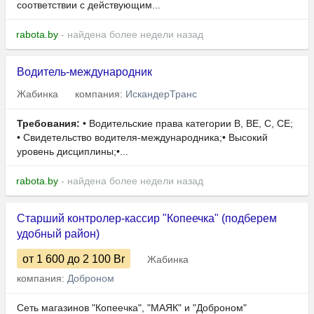
соответствии с действующим...
rabota.by
- найдена более недели назад
Водитель-международник
Жабинка
компания:
ИскандерТранс
Требования:
• Водительские права категории В, BE, С, СЕ;
• Свидетельство водителя-международника;• Высокий
уровень дисциплины;•...
rabota.by
- найдена более недели назад
Старший контролер-кассир "Копеечка" (подберем
удобный район)
от 1 600
до 2 100
Br
Жабинка
компания:
Доброном
Сеть магазинов "Копеечка", "МАЯК" и "Доброном"