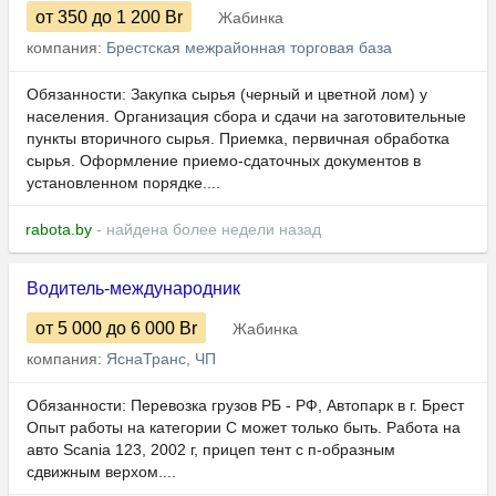
от 350
до 1 200
Br
Жабинка
компания:
Брестская межрайонная торговая база
Обязанности: Закупка сырья (черный и цветной лом) у
населения. Организация сбора и сдачи на заготовительные
пункты вторичного сырья. Приемка, первичная обработка
сырья. Оформление приемо-сдаточных документов в
установленном порядке....
rabota.by
- найдена более недели назад
Водитель-международник
от 5 000
до 6 000
Br
Жабинка
компания:
ЯснаТранс, ЧП
Обязанности: Перевозка грузов РБ - РФ, Автопарк в г. Брест
Опыт работы на категории C может только быть. Работа на
авто Scania 123, 2002 г, прицеп тент с п-образным
сдвижным верхом....