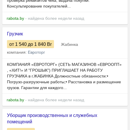
проверка реквизитов чека, выдача покупки.
Консультирование покупателей...
rabota.by
- найдена более недели назад
Грузчик
от 1 540
до 1 840
Br
Жабинка
компания:
Евроторг
КОМПАНИЯ «ЕВРОТОРГ» (СЕТЬ МАГАЗИНОВ «ЕВРООПТ»
, «ХИТ!» И "ГРОШЫК") ПРИГЛАШАЕТ НА РАБОТУ
ГРУЗЧИКА в г.ЖАБИНКА Должностные обязанности:•
Погрузо-разгрузочные работы;• Расстановка и размещение
грузов. Гарантии для каждого...
rabota.by
- найдена более недели назад
Уборщик производственных и служебных
помещений