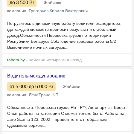
до 3 500
Br
Жабинка
компания:
Григорьев Кирилл Викторович
Погрузитесь в динамичную работу водителя экспедитора,
где каждый километр приносит результат и стабильный
доход.Обязанности Перевозка грузов по территории
Республики Беларусь Соблюдение графика работы 5/2
Выполнение ночных загрузок...
rabota.by
- найдена четыре дня назад
Водитель-международник
от 5 000
до 6 000
Br
Жабинка
компания:
ЯснаТранс, ЧП
Обязанности: Перевозка грузов РБ - РФ, Автопарк в г. Брест
Опыт работы на категории C может только быть. Работа на
авто Scania 123, 2002 г, прицеп тент с п-образным
сдвижным верхом....