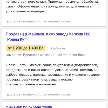
пункты вторичного сырья. Приемка, первичная обработка
сырья. Оформление приемо-сдаточных документов в
установленном порядке....
rabota.by
- найдена более недели назад
Продавец (г.Жабинка, п.сах.завод) магазин №8
"Родны Кут"
от 1 200
до 1 400
Br
Жабинка
компания:
Брестская межрайонная торговая база
Обязанности: Обслуживание покупателей (потребителей):
предложение и показ товаров, демонстрация, помощь в
выборе товаров, нарезка, взвешивание и упаковка товаров,
проверка реквизитов чека, выдача покупки.
Консультирование покупателей...
rabota.by
- найдена более недели назад
Инженер по охране труда