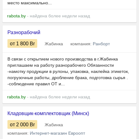
место максимально...
rabota.by
- найдена более недели назад
Разнорабочий
от 1 800
Br
Жабинка
компания:
Ранборт
В связи с открытием нового производства в г.Жабинка
приглашаем на работу разнорабочего Обязанности
-намотку продукции в рулоны, упаковка, наклейка этикеток,
погрузочные работы, дробление брака, подготовка сырья .
-соблюдение правил ОТ и...
rabota.by
- найдена более недели назад
Кладовщик-комплектовщик (Минск)
от 2 000
Br
Жабинка
компания:
Интернет-магазин Евроопт