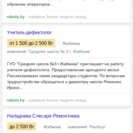
обучение операторов...
rabota.by
- найдена более недели назад
Учитель-дефектолог
от 1 500
до 2 500
Br
Жабинка
компания:
Средняя школа № 3 г. Жабинки
ГУО "Средняя школа №3 г.Жабинки" приглашает на работу
учителя-дефектолога. Предоставление арендного жилья.
Рассматриваем также кандидатуры студентов. По вопросам
трудоустройства обращаться к директору школы Романюк
Ирине...
rabota.by
- найдена более недели назад
Наладчика Слесаря-Ремонтника
до 2 500
Br
Жабинка
компания:
Ранборт