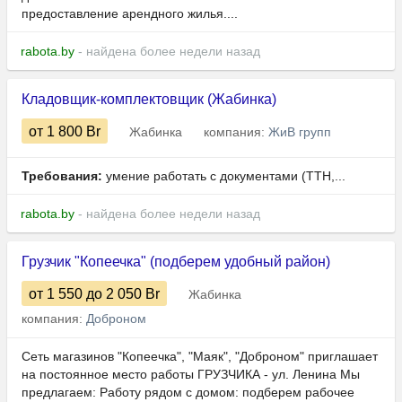
предоставление арендного жилья....
rabota.by
- найдена более недели назад
Кладовщик-комплектовщик (Жабинка)
от 1 800
Br
Жабинка
компания:
ЖиВ групп
Требования:
умение работать с документами (ТТН,...
rabota.by
- найдена более недели назад
Грузчик "Копеечка" (подберем удобный район)
от 1 550
до 2 050
Br
Жабинка
компания:
Доброном
Сеть магазинов "Копеечка", "Маяк", "Доброном" приглашает
на постоянное место работы ГРУЗЧИКА - ул. Ленина Мы
предлагаем: Работу рядом с домом: подберем рабочее