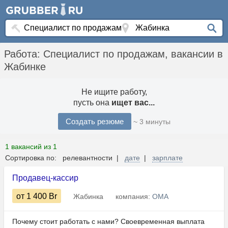
Работа: Специалист по продажам, вакансии в
Жабинке
Не ищите работу,
пусть она
ищет вас...
Создать резюме
~ 3 минуты
1 вакансий из 1
Сортировка по: релевантности |
дате
|
зарплате
Продавец-кассир
от 1 400
Br
Жабинка
компания:
ОМА
Почему стоит работать с нами? Своевременная выплата