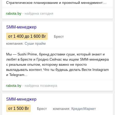
Стратегическое планирование и проектный менеджмент:...
rabota.by
- найдена сегодня
SMM-менеджер
от 1 400
до 1 600
Br
Брест
компания:
Суши прайм
Мы — Sushi Prime, бренд доставки суши, который знают и
любят в Бресте и Гродно.Сейчас мы ищем SMM-менеджера
с реальным опытом, которому важно не просто
выкладывать контент. Что ты будешь делать Вести Instagram
и Telegram...
rabota.by
- найдена позавчера
SMM-менеджер
от 1 500
Br
Брест
компания:
КредисМаркет