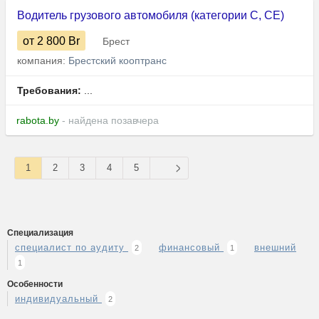
Водитель грузового автомобиля (категории С, СЕ)
от 2 800
Br
Брест
компания:
Брестский кооптранс
Требования:
...
rabota.by
- найдена позавчера
1
2
3
4
5
Специализация
специалист по аудиту
финансовый
внешний
2
1
1
Особенности
индивидуальный
2