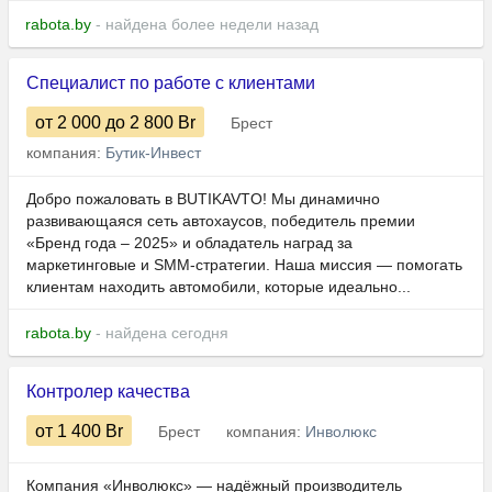
rabota.by
- найдена более недели назад
Специалист по работе с клиентами
от 2 000
до 2 800
Br
Брест
компания:
Бутик-Инвест
Добро пожаловать в BUTIKAVTO! Мы динамично
развивающаяся сеть автохаусов, победитель премии
«Бренд года – 2025» и обладатель наград за
маркетинговые и SMM-стратегии. Наша миссия — помогать
клиентам находить автомобили, которые идеально...
rabota.by
- найдена сегодня
Контролер качества
от 1 400
Br
Брест
компания:
Инволюкс
Компания «Инволюкс» — надёжный производитель