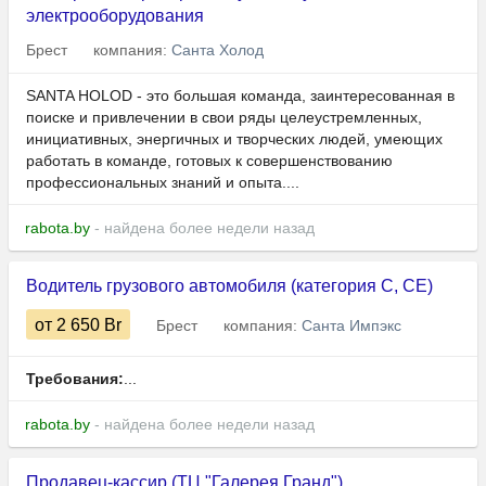
электрооборудования
Брест
компания:
Санта Холод
SANTA HOLOD - это большая команда, заинтересованная в
поиске и привлечении в свои ряды целеустремленных,
инициативных, энергичных и творческих людей, умеющих
работать в команде, готовых к совершенствованию
профессиональных знаний и опыта....
rabota.by
- найдена более недели назад
Водитель грузового автомобиля (категория С, СЕ)
от 2 650
Br
Брест
компания:
Санта Импэкс
Требования:
...
rabota.by
- найдена более недели назад
Продавец-кассир (ТЦ "Галерея Гранд")