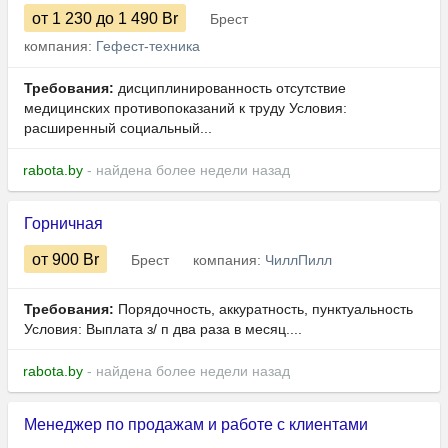
от 1 230
до 1 490
Br
Брест
компания:
Гефест-техника
Требования:
дисциплинированность отсутствие
медицинских противопоказаний к труду Условия:
расширенный социальный...
rabota.by
- найдена более недели назад
Горничная
от 900
Br
Брест
компания:
ЧиллПилл
Требования:
Порядочность, аккуратность, пунктуальность
Условия: Выплата з/ п два раза в месяц....
rabota.by
- найдена более недели назад
Менеджер по продажам и работе с клиентами