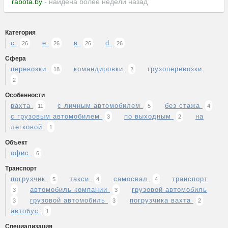
rabota.by
- найдена более недели назад
Категория
с
е
в
d
26
26
26
26
Сфера
перевозки
командировки
грузоперевозки
18
2
2
Особенности
вахта
с личным автомобилем
без стажа
11
5
4
с грузовым автомобилем
по выходным
на
3
2
легковой
1
Объект
офис
6
Транспорт
погрузчик
такси
самосвал
транспорт
5
4
4
автомобиль компании
грузовой автомобиль
3
3
грузовой автомобиль
погрузчика вахта
3
3
2
автобус
1
Специализация