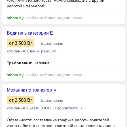
ЧАСТИЧНУЮ занятость; можно совмещать с другой
работой или учебой;...
rabota.by
- найдена более недели назад
Водитель категории Е
от 3 500
Br
Барановичи
компания:
СвайнТранс, ЧП
Требования:
Наличие...
rabota.by
- найдена более недели назад
Механик по транспорту
от 2 500
Br
Барановичи
компания:
Е-авто (ООО «Еврооптавто»)
Обязанности: составление графика работы водителей,
учета рабочего времени водителей составление планов и