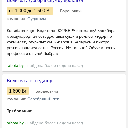
Водитель-курьер в службу доставки
от 1 000
до 1 500
Br
Барановичи
компания:
Фудстрим
Капибара ищет Водителя- КУРЬЕРА в команду! Капибара -
международная сеть доставки суши и роллов, лидер по
количеству открытых суши-баров в Беларуси и быстро
развивающаяся сеть в России. Нет опыта? Обучим новой
профессии с нуля! Выбрав...
rabota.by
- найдена более недели назад
Водитель-экспедитор
1 600
Br
Барановичи
компания:
Серебряный лев
Требования:
...
rabota.by
- найдена более недели назад