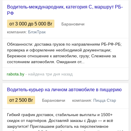
Водитель-международник, категория С, маршрут РБ-
РФ
от 3 000
до 5 000
Br
Барановичи
компания:
БлэкТрак
Обязанности: доставка грузов по направлениям РБ-РФ-РБ;
проверка и оформление необходимой документации;
Бережное отношение к автомобилю, грузу; Слежение за
состоянием автомобиля. Ожидания от...
rabota.by
- найдена три дня назад
Водитель-курьер на личном автомобиле в пиццерию
от 2 500
Br
Барановичи
компания:
Пицца Стар
Гибкий график доставок, стабильные выплаты и 1500+
скидок от партнёров. Доставляй заказы с Додо — и всё
закрутится! Приглашаем работать на перспективное