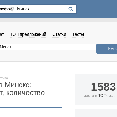
ат
ТОП предложений
Статьи
Тесты
стика
1583
в Минске:
т, количество
место в
ТОПе зар