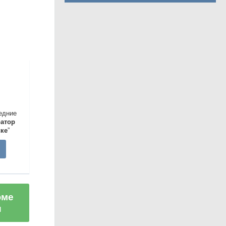
едние
атор
ске
”
юме
ы