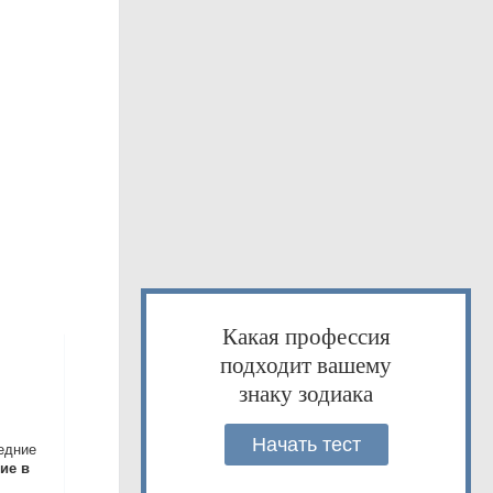
Какая профессия
подходит вашему
знаку зодиака
Начать тест
едние
ие в