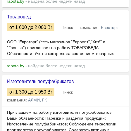
rabota.by
- найдена более недели назад
Товаровед
от 1 600
до 2 000
Br
Пинск
компания:
Евроторг
ООО "Евроторг" (сеть магазинов "Евроопт","Хит!" и
"Грошык") приглашает на работу ТОВАРОВЕДА.
Обязанности: Учет и контроль за состоянием товарных...
rabota.by
- найдена более недели назад
Изготовитель полуфабрикатов
от 1 300
до 1 950
Br
Пинск
компания:
АЛМИ, ГК
Приглашаем на работу изготовителя полуфабрикатов.
Ваши обязанности: Нарезка и разделка продукции;
Изготовление полуфабрикатов; Соблюдение технологии
производства полуфабрикатов; Содержать витрину в