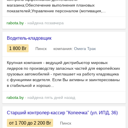
магазина;Обеспечение выполнения плановых
показателей;Управление персоналом (мотивация,...
rabota.by
- найдена позавчера
Водитель-кладовщик
1 800
Br
Пинск
компания:
Омега Трак
Крупная компания - ведущий дистрибьютор мировых
лидеров по производству запасных частей для европейских
грузовых автомобилей - приглашает на работу кладовщика
с функциями водителя. Если Вы активны и заинтересованы
в стабильной и хорошо...
rabota.by
- найдена пять дней назад
Старший контролер-кассир "Копеечка" (ул. ИПД, 36)
от 1 700
до 2 200
Br
Пинск