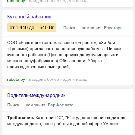
rabota.by
- найдена более недели назад
Кухонный работник
от 1 440
до 1 640
Br
Пинск
компания:
Евроторг
ООО «Евроторг» (сеть магазинов «Евроопт», «Хит!» и
«Грошык») приглашает на постоянную работу в г. Пинске
кухонного рабочего (Цех по производству кулинарных и
мясных полуфабрикатов) Обязанности: Уборка
производственных помещений;...
rabota.by
- найдена более недели назад
Водитель-международник
Пинск
компания:
Бер-Кот авто
Требования:
Категория "С", "Е" и удостоверение водителя-
международника; опыт работы в данной сфере Умение...