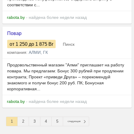
соответствии с...
rabota.by
- найдена более недели назад
Повар
от 1 250
до 1 875
Br
Пинск
компания:
АЛМИ, ГК
Продовольственный магазин "Алми" приглашает на работу
повара. Мы предлагаем: Бонус 300 рублей при продлении
контракта; Проект «приведи Друга» – порекомендуй
знакомого и получи бонус 200 руб. ПК; Бонусная
корпоративная...
rabota.by
- найдена более недели назад
1
2
3
4
5
следующая