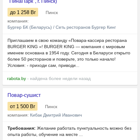
"ПинаПарк", г. Пинск)
до 1 258
Br
Пинск
компания:
Бургер БК (Беларусь) / Сеть ресторанов Бургер Кинг
Приглашаем в свою команду «Повара-кассира ресторана
BURGER KING »! BURGER KING — компания с мировым
именем основана в 1954 году. Сегодня в Беларуси открыто
более 50 ресторанов и поверьте, это только начало!
Условия: - приходи сам, приводи...
rabota.by
- найдена более недели назад
Повар-сушист
от 1 500
Br
Пинск
компания:
Кибак Дмитрий Иванович
Требования:
Желание работать пунктуальность можно без
опыта работы, обучение на месте ...