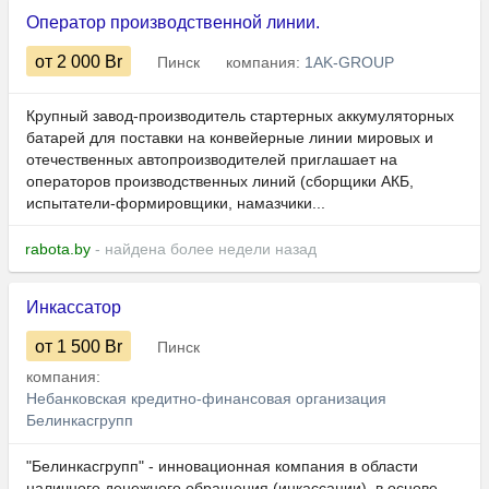
Оператор производственной линии.
от 2 000
Br
Пинск
компания:
1AK-GROUP
Крупный завод-производитель стартерных аккумуляторных
батарей для поставки на конвейерные линии мировых и
отечественных автопроизводителей приглашает на
операторов производственных линий (сборщики АКБ,
испытатели-формировщики, намазчики...
rabota.by
- найдена более недели назад
Инкассатор
от 1 500
Br
Пинск
компания:
Небанковская кредитно-финансовая организация
Белинкасгрупп
"Белинкасгрупп" - инновационная компания в области
наличного денежного обращения (инкассации), в основе