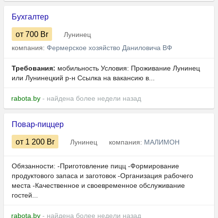
Бухгалтер
от 700
Br
Лунинец
компания:
Фермерское хозяйство Даниловича ВФ
Требования:
мобильность Условия: Проживание Лунинец
или Лунинецкий р-н Ссылка на вакансию в...
rabota.by
- найдена более недели назад
Повар-пиццер
от 1 200
Br
Лунинец
компания:
МАЛИМОН
Обязанности: -Приготовление пицц -Формирование
продуктового запаса и заготовок -Организация рабочего
места -Качественное и своевременное обслуживание
гостей...
rabota.by
- найдена более недели назад