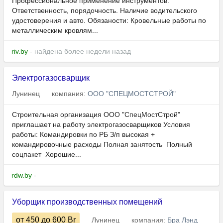
Профессиональное применение инструментов.
Ответственность, порядочность. Наличие водительского
удостоверения и авто. Обязаности: Кровельные работы по
металлическим кровлям...
riv.by
- найдена более недели назад
Электрогазосварщик
Лунинец
компания:
ООО "СПЕЦМОСТСТРОЙ"
Строительная организация ООО "СпецМостСтрой"
приглашает на работу электрогазосварщиков Условия
работы: Командировки по РБ З/п высокая +
командировочные расходы Полная занятость Полный
соцпакет Хорошие...
rdw.by
-
Уборщик производственных помещений
от 450
до 600
Br
Лунинец
компания:
Бра Лэнд