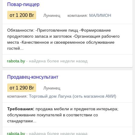
Повар-пиццер
от 1 200
Br
Лунинец
компания:
МАЛИМОН
Обязанности: -Приготовление пицц -Формирование
продуктового запаса и заготовок -Организация рабочего
места -Качественное и своевременное обслуживание
гостей...
rabota.by
- найдена более недели назад
Продавец-консультант
от 1 290
Br
Лунинец
компания:
Торговый дом Лагуна (сеть магазинов АМИ)
Требования:
продажа мебели и предметов интерьера;
обслуживание покупателей в соответствии со
стандартами...
rabota.by
- найдена более недели назад