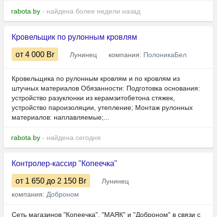
rabota.by
- найдена более недели назад
Кровельщик по рулонным кровлям
от 4 000
Br
Лунинец
компания:
ПолоникаБел
Кровельщика по рулонным кровлям и по кровлям из
штучных материалов Обязанности: Подготовка основания:
устройство разуклонки из керамзитобетона стяжек,
устройство пароизоляции, утепление; Монтаж рулонных
материалов: наплавляемые;...
rabota.by
- найдена сегодня
Контролер-кассир "Копеечка"
от 1 650
до 2 150
Br
Лунинец
компания:
Доброном
Сеть магазинов "Копеечка", "МАЯК" и "Доброном" в связи с