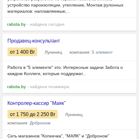
устройство пароизоляции, утепление; Монтаж рулонных
материалов: наплавляемые;...
rabota.by
- найдена сегодня
Продавец-консультант
от 1 400
Br
Лунинец
компания:
5 элемент
Работа в "5 элементе" это: Интересные задачи Забота о
каждом Коллеги, которые поддержат...
rabota.by
- найдена позавчера
Контролер-кассир "Маяк"
от 1 750
до 2 250
Br
Лунинец
компания:
Доброном
Сеть магазинов "Копеечка", "МАЯК" и "Доброном"