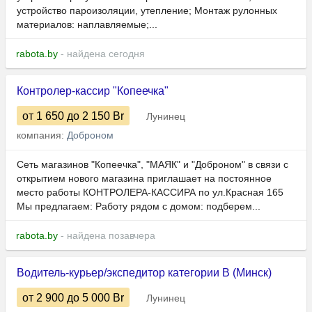
устройство пароизоляции, утепление; Монтаж рулонных
материалов: наплавляемые;...
rabota.by
- найдена сегодня
Контролер-кассир "Копеечка"
от 1 650
до 2 150
Br
Лунинец
компания:
Доброном
Сеть магазинов "Копеечка", "МАЯК" и "Доброном" в связи с
открытием нового магазина приглашает на постоянное
место работы КОНТРОЛЕРА-КАССИРА по ул.Красная 165
Мы предлагаем: Работу рядом с домом: подберем...
rabota.by
- найдена позавчера
Водитель-курьер/экспедитор категории В (Минск)
от 2 900
до 5 000
Br
Лунинец