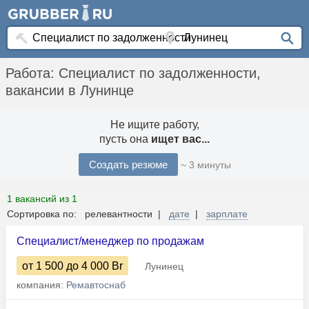
Работа: Специалист по задолженности,
вакансии в Лунинце
Не ищите работу,
пусть она
ищет вас...
Создать резюме
~ 3 минуты
1 вакансий из 1
Сортировка по: релевантности |
дате
|
зарплате
Специалист/менеджер по продажам
от 1 500
до 4 000
Br
Лунинец
компания:
Ремавтоснаб