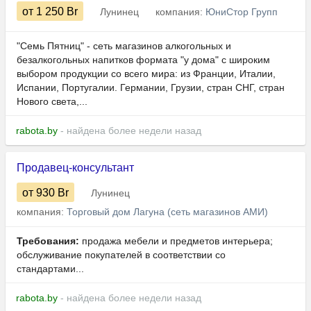
от 1 250
Br
Лунинец
компания:
ЮниСтор Групп
"Семь Пятниц" - сеть магазинов алкогольных и
безалкогольных напитков формата "у дома" с широким
выбором продукции со всего мира: из Франции, Италии,
Испании, Португалии. Германии, Грузии, стран СНГ, стран
Нового света,...
rabota.by
- найдена более недели назад
Продавец-консультант
от 930
Br
Лунинец
компания:
Торговый дом Лагуна (сеть магазинов АМИ)
Требования:
продажа мебели и предметов интерьера;
обслуживание покупателей в соответствии со
стандартами...
rabota.by
- найдена более недели назад