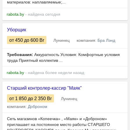
материалов: наплавляемые;...
rabota.by
- найдена сегодня
Уборщик
от 450
до 600
Br
Лунинец
компания:
Бра Лэнд
Требования:
Аккуратность Условия: Комфортные условия
труда Приятный коллектив ...
rabota.by
- найдена более недели назад
Старший контролер-кассир "Маяк"
от 1 850
до 2 350
Br
Лунинец
компания:
Доброном
Сеть магазинов «Копеечка» , «Маяк» и «Доброном»
приглашает на постоянное место работы СТАРШЕГО