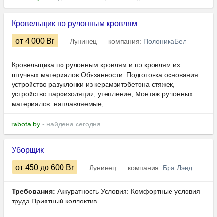
Кровельщик по рулонным кровлям
от 4 000
Br
Лунинец
компания:
ПолоникаБел
Кровельщика по рулонным кровлям и по кровлям из
штучных материалов Обязанности: Подготовка основания:
устройство разуклонки из керамзитобетона стяжек,
устройство пароизоляции, утепление; Монтаж рулонных
материалов: наплавляемые;...
rabota.by
- найдена сегодня
Уборщик
от 450
до 600
Br
Лунинец
компания:
Бра Лэнд
Требования:
Аккуратность Условия: Комфортные условия
труда Приятный коллектив ...