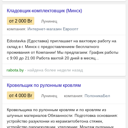
Кладовщик-комплектовщик (Минск)
от 2 000
Br
Лунинец
компания:
Интернет-магазин Евроопт
Edostavka (Едоставка) приглашает на вахтовую работу на
склад в г. Минск с предоставлением бесплатного
проживания от Компании! Мы предлагаем: График работы
с 9:00 до 21:00 Работа вахтой 20 дней в месяц...
rabota.by
- найдена более недели назад
Кровельщик по рулонным кровлям
от 4 000
Br
Лунинец
компания:
ПолоникаБел
Кровельщика по рулонным кровлям и по кровлям из
штучных материалов Обязанности: Подготовка основания:
устройство разуклонки из керамзитобетона стяжек,
устройство пароизоляции, утепление; Монтаж рулонных