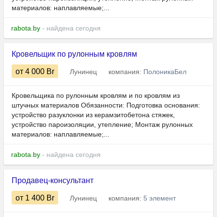
материалов: наплавляемые;...
rabota.by
- найдена сегодня
Кровельщик по рулонным кровлям
от 4 000
Br
Лунинец
компания:
ПолоникаБел
Кровельщика по рулонным кровлям и по кровлям из
штучных материалов Обязанности: Подготовка основания:
устройство разуклонки из керамзитобетона стяжек,
устройство пароизоляции, утепление; Монтаж рулонных
материалов: наплавляемые;...
rabota.by
- найдена сегодня
Продавец-консультант
от 1 400
Br
Лунинец
компания:
5 элемент