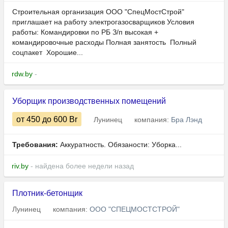
Строительная организация ООО "СпецМостСтрой"
приглашает на работу электрогазосварщиков Условия
работы: Командировки по РБ З/п высокая +
командировочные расходы Полная занятость Полный
соцпакет Хорошие...
rdw.by
-
Уборщик производственных помещений
от 450
до 600
Br
Лунинец
компания:
Бра Лэнд
Требования:
Аккуратность. Обязаности: Уборка...
riv.by
- найдена более недели назад
Плотник-бетонщик
Лунинец
компания:
ООО "СПЕЦМОСТСТРОЙ"