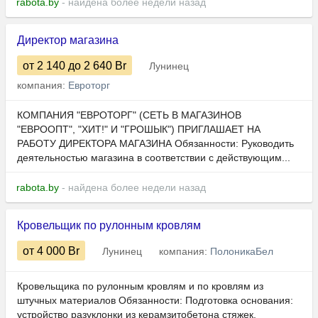
rabota.by
- найдена более недели назад
Директор магазина
от 2 140
до 2 640
Br
Лунинец
компания:
Евроторг
КОМПАНИЯ "ЕВРОТОРГ" (СЕТЬ В МАГАЗИНОВ
"ЕВРООПТ", "ХИТ!" И "ГРОШЫК") ПРИГЛАШАЕТ НА
РАБОТУ ДИРЕКТОРА МАГАЗИНА Обязанности: Руководить
деятельностью магазина в соответствии с действующим...
rabota.by
- найдена более недели назад
Кровельщик по рулонным кровлям
от 4 000
Br
Лунинец
компания:
ПолоникаБел
Кровельщика по рулонным кровлям и по кровлям из
штучных материалов Обязанности: Подготовка основания:
устройство разуклонки из керамзитобетона стяжек,