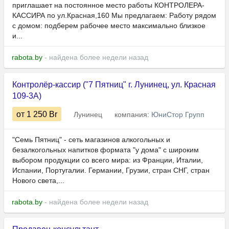
приглашает на постоянное место работы КОНТРОЛЕРА-
КАССИРА по ул.Красная,160 Мы предлагаем: Работу рядом
с домом: подберем рабочее место максимально близкое
и...
rabota.by
- найдена более недели назад
Контролёр-кассир ("7 Пятниц" г. Лунинец, ул. Красная
109-3А)
от 1 250
Br
Лунинец
компания:
ЮниСтор Групп
"Семь Пятниц" - сеть магазинов алкогольных и
безалкогольных напитков формата "у дома" с широким
выбором продукции со всего мира: из Франции, Италии,
Испании, Португалии. Германии, Грузии, стран СНГ, стран
Нового света,...
rabota.by
- найдена более недели назад