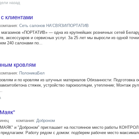
дели назад
 с клиентами
компания:
Сеть салонов НА’СВЯЗИ/ПОРТАТИВ
 магазинов «ПОРТАТИВ» — одна из крупнейших розничных сетей Белар
, аксессуаров и сервисных услуг. За 25 лет мы выросли из одной точки
ем 240 салонами по...
нным кровлям
компания:
ПолоникаБел
овлям и по кровлям из штучных материалов Обязанности: Подготовка о
ерамзитобетона стяжек, устройство пароизоляции, утепление; Монтаж ру
..
а
"Маяк"
инец
компания:
Доброном
 "МАЯК" и "Доброном" приглашает на постоянное место работы КОНТРО
предлагаем: Работу рядом с домом: подберем рабочее место максималь