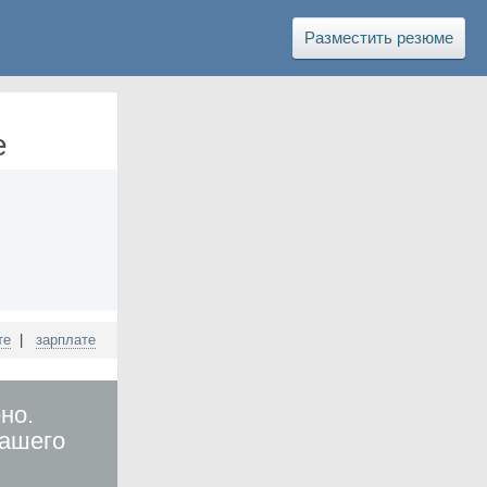
Разместить резюме
е
те
|
зарплате
но.
вашего