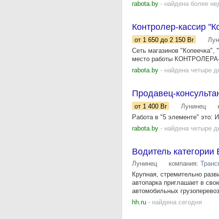
rabota.by
- найдена более не
Контролер-кассир "К
от 1 650
до 2 150
Br
Лун
Сеть магазинов "Копеечка", 
место работы КОНТРОЛЕРА-К
rabota.by
- найдена четыре д
Продавец-консульта
от 1 400
Br
Лунинец
Работа в "5 элементе" это: 
rabota.by
- найдена четыре д
Водитель категории 
Лунинец
компания:
Транс
Крупная, стремительно разв
автопарка приглашает в сво
автомобильных грузоперевозо
hh.ru
- найдена сегодня