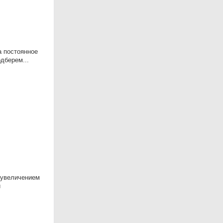
а постоянное
дберем...
 увеличением
й