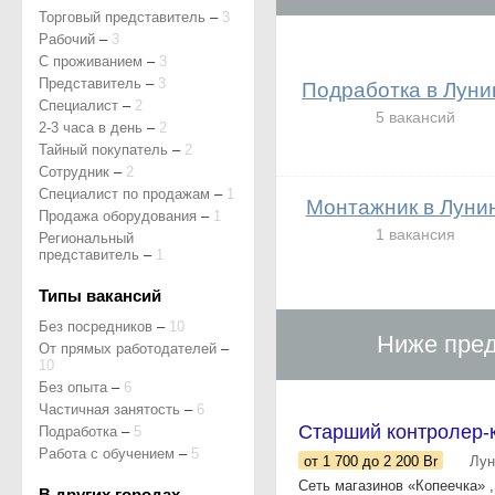
Торговый представитель
–
3
Рабочий
–
3
С проживанием
–
3
Представитель
–
3
Подработка в Луни
Специалист
–
2
5 вакансий
2-3 часа в день
–
2
Тайный покупатель
–
2
Сотрудник
–
2
Специалист по продажам
–
1
Монтажник в Луни
Продажа оборудования
–
1
1 вакансия
Региональный
представитель
–
1
Типы вакансий
Без посредников
–
10
Ниже пред
От прямых работодателей
–
10
Без опыта
–
6
Частичная занятость
–
6
Старший контролер-к
Подработка
–
5
Работа с обучением
–
5
от 1 700
до 2 200
Br
Лун
Сеть магазинов «Копеечка»
В других городах