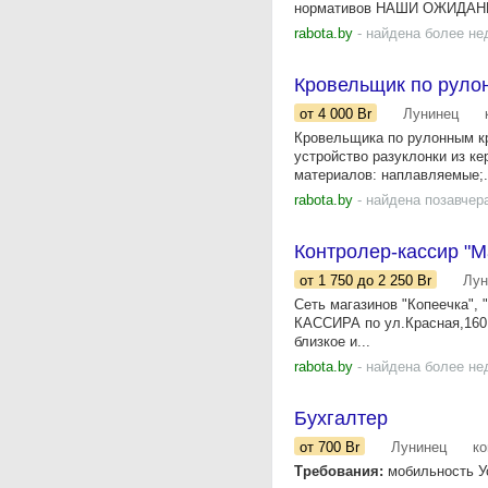
нормативов НАШИ ОЖИДАНИ
rabota.by
- найдена более не
Кровельщик по руло
от 4 000
Br
Лунинец
Кровельщика по рулонным кр
устройство разуклонки из к
материалов: наплавляемые;.
rabota.by
- найдена позавчер
Контролер-кассир "М
от 1 750
до 2 250
Br
Лун
Сеть магазинов "Копеечка",
КАССИРА по ул.Красная,160
близкое и...
rabota.by
- найдена более не
Бухгалтер
от 700
Br
Лунинец
к
Требования:
мобильность Ус