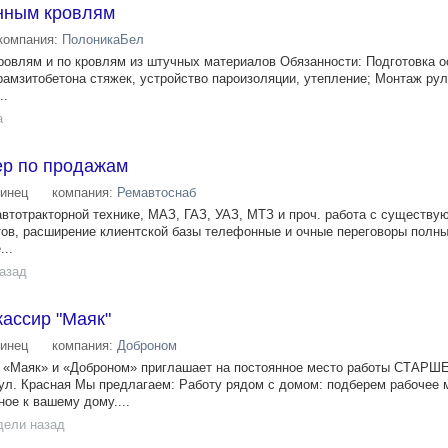
нным кровлям
компания:
ПолоникаБел
овлям и по кровлям из штучных материалов Обязанности: Подготовка о
ерамзитобетона стяжек, устройство пароизоляции, утепление; Монтаж ру
..
а
р по продажам
инец
компания:
Ремавтоснаб
автотракторной технике, МАЗ, ГАЗ, УАЗ, МТЗ и проч. работа с существу
тов, расширение клиентской базы телефонные и очные переговоры полны
..
назад
ассир "Маяк"
инец
компания:
Доброном
 , «Маяк» и «Доброном» приглашает на постоянное место работы СТАРШ
 Красная Мы предлагаем: Работу рядом с домом: подберем рабочее 
ое к вашему дому....
дели назад