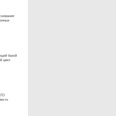
снования:
лонных
ющей базой
й цикл
ЕГО
место