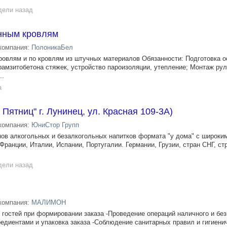
дели назад
нным кровлям
компания:
ПолоникаБел
овлям и по кровлям из штучных материалов Обязанности: Подготовка о
ерамзитобетона стяжек, устройство пароизоляции, утепление; Монтаж ру
..
а
 Пятниц" г. Лунинец, ул. Красная 109-3А)
компания:
ЮниСтор Групп
инов алкогольных и безалкогольных напитков формата "у дома" с широк
 Франции, Италии, Испании, Португалии. Германии, Грузии, стран СНГ, ст
дели назад
компания:
МАЛИМОН
гостей при формировании заказа -Проведение операций наличного и бе
редиентами и упаковка заказа -Соблюдение санитарных правил и гигиени