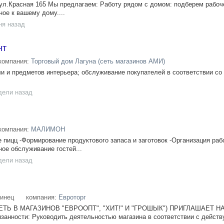
Красная 165 Мы предлагаем: Работу рядом с домом: подберем рабоч
ое к вашему дому....
ня назад
нт
компания:
Торговый дом Лагуна (сеть магазинов АМИ)
 и предметов интерьера; обслуживание покупателей в соответствии со
дели назад
компания:
МАЛИМОН
 пицц -Формирование продуктового запаса и заготовок -Организация раб
ое обслуживание гостей...
дели назад
инец
компания:
Евроторг
ЕТЬ В МАГАЗИНОВ "ЕВРООПТ", "ХИТ!" И "ГРОШЫК") ПРИГЛАШАЕТ Н
ности: Руководить деятельностью магазина в соответствии с действ