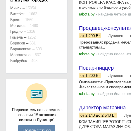
КОНТРОЛЕРА-КАССИРА по ул.
максимально близкое и удобн
Минск
–
15054
Витебск
–
1662
rabota.by
- найдена четыре д
Брест
–
1560
Могилев
–
1480
Продавец-консульта
Гродно
–
1316
от 1 290
Br
Лунинец
Гомель
–
1252
Требования:
продажа мебели
Борисов
–
631
стандартами...
Барановичи
–
603
rabota.by
- найдена более не
Молодечно
–
537
Бобруйск
–
498
Повар-пиццер
от 1 200
Br
Лунинец
Обязанности: -Приготовление
-Качественное и своевременн
rabota.by
- найдена более не
Директор магазина
Подпишитесь на последние
вакансии "
Монтажник
от 2 140
до 2 640
Br
Лун
систем в Лунинце
"
КОМПАНИЯ "ЕВРОТОРГ" (С
ДИРЕКТОРА МАГАЗИНА Обязан
Подписаться