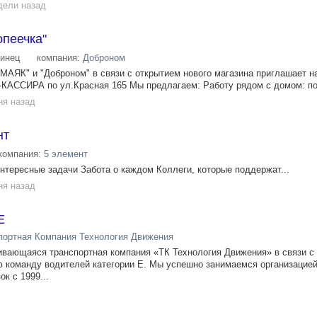
дели назад
опеечка"
инец
компания:
Доброном
"МАЯК" и "Доброном" в связи с открытием нового магазина приглашает н
АССИРА по ул.Красная 165 Мы предлагаем: Работу рядом с домом: по
ня назад
нт
компания:
5 элемент
Интересные задачи Забота о каждом Коллеги, которые поддержат...
ня назад
Е
портная Компания Технология Движения
ивающаяся транспортная компания «ТК Технология Движения» в связи с
ю команду водителей категории Е. Мы успешно занимаемся организацие
к с 1999...