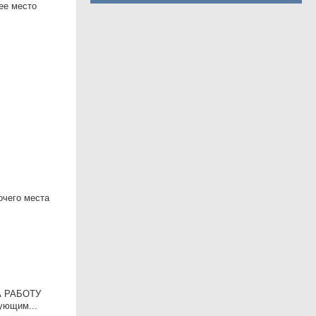
ее место
очего места
А РАБОТУ
ующим...