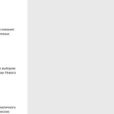
снования:
лонных
им выбором
ран Нового
зналичного
ческих