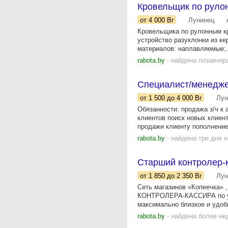
Кровельщик по руло
от 4 000
Br
Лунинец
Кровельщика по рулонным кр
устройство разуклонки из к
материалов: наплавляемые;.
rabota.by
- найдена позавчер
Специалист/менедже
от 1 500
до 4 000
Br
Лун
Обязанности: продажа з/ч к 
клиентов поиск новых клиен
продажи клиенту пополнение.
rabota.by
- найдена три дня 
Старший контролер-к
от 1 850
до 2 350
Br
Лун
Сеть магазинов «Копеечка»
КОНТРОЛЕРА-КАССИРА по ул.
максимально близкое и удобн
rabota.by
- найдена более не