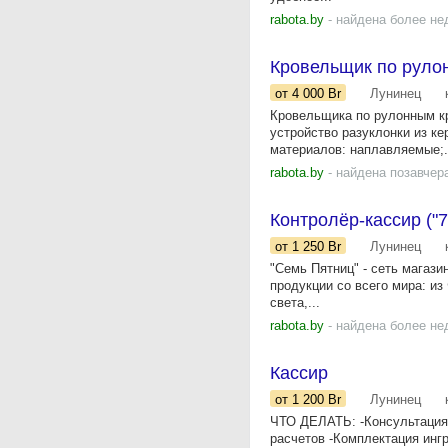
rabota.by
- найдена более не
Кровельщик по руло
от 4 000
Br
Лунинец
Кровельщика по рулонным кр
устройство разуклонки из к
материалов: наплавляемые;.
rabota.by
- найдена позавчер
Контролёр-кассир ("7
от 1 250
Br
Лунинец
"Семь Пятниц" - сеть магаз
продукции со всего мира: из
света,...
rabota.by
- найдена более не
Кассир
от 1 200
Br
Лунинец
ЧТО ДЕЛАТЬ: -Консультация 
расчетов -Комплектация инг