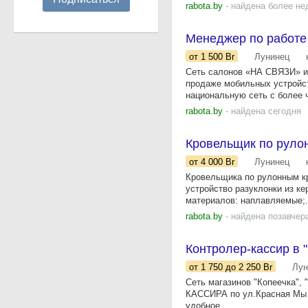
rabota.by
- найдена более не
Менеджер по работе
от 1 500
Br
Лунинец
Сеть салонов «НА СВЯЗИ» и
продаже мобильных устройств
национальную сеть с более ч
rabota.by
- найдена сегодня
Кровельщик по руло
от 4 000
Br
Лунинец
Кровельщика по рулонным кр
устройство разуклонки из к
материалов: наплавляемые;.
rabota.by
- найдена позавчер
Контролер-кассир в 
от 1 750
до 2 250
Br
Лун
Сеть магазинов "Копеечка",
КАССИРА по ул.Красная Мы 
удобное...