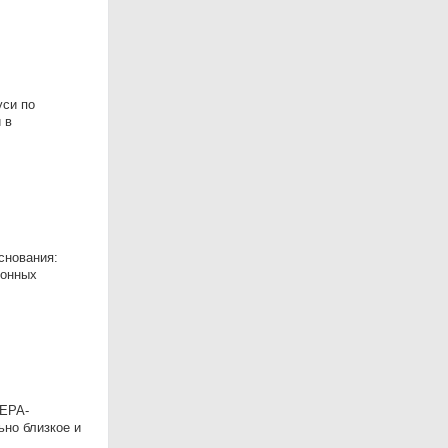
уси по
 в
снования:
лонных
ЛЕРА-
но близкое и