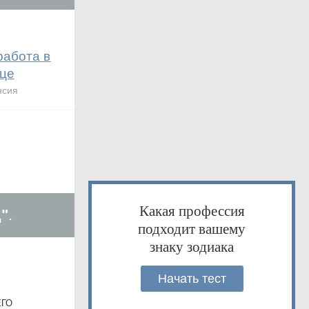
работа в
це
нсия
Какая профессия
"
.
подходит вашему
знаку зодиака
Начать тест
ЕГО