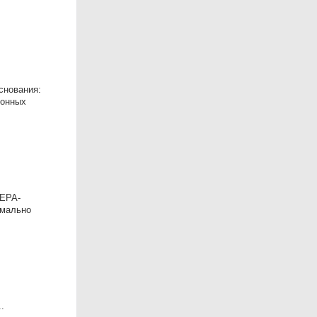
снования:
лонных
ЛЕРА-
имально
.