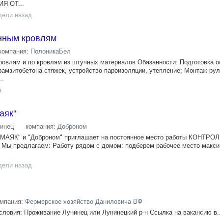
Я ОТ...
дели назад
нным кровлям
компания:
ПолоникаБел
овлям и по кровлям из штучных материалов Обязанности: Подготовка о
ерамзитобетона стяжек, устройство пароизоляции, утепление; Монтаж ру
..
а
аяк"
инец
компания:
Доброном
 "МАЯК" и "Доброном" приглашает на постоянное место работы КОНТРО
 Мы предлагаем: Работу рядом с домом: подберем рабочее место макс
дели назад
омпания:
Фермерское хозяйство Даниловича ВФ
ловия: Проживание Лунинец или Лунинецкий р-н Ссылка на вакансию в..