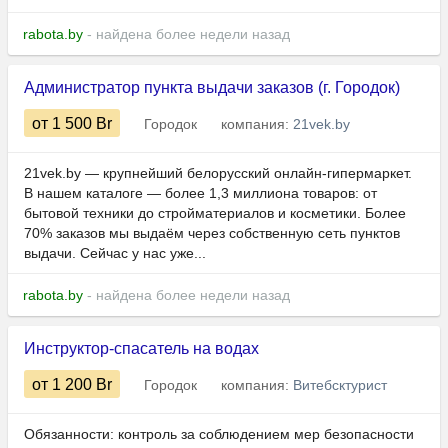
rabota.by
- найдена более недели назад
Администратор пункта выдачи заказов (г. Городок)
от 1 500
Br
Городок
компания:
21vek.by
21vek.by — крупнейший белорусский онлайн-гипермаркет.
В нашем каталоге — более 1,3 миллиона товаров: от
бытовой техники до стройматериалов и косметики. Более
70% заказов мы выдаём через собственную сеть пунктов
выдачи. Сейчас у нас уже...
rabota.by
- найдена более недели назад
Инструктор-спасатель на водах
от 1 200
Br
Городок
компания:
Витебсктурист
Обязанности: контроль за соблюдением мер безопасности