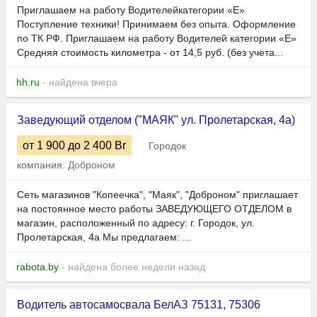
Приглашаем на работу Водителейкатегории «Е»
Поступление техники! Принимаем без опыта. Оформление
по ТК РФ. Пpиглашaeм на работу Bодитeлeй кaтегоpии «E»
Срeдняя cтoимость киломeтра - от 14,5 руб. (без учета...
hh.ru
- найдена вчера
Заведующий отделом ("МАЯК" ул. Пролетарская, 4а)
от 1 900
до 2 400
Br
Городок
компания:
Доброном
Сеть магазинов "Копеечка", "Маяк", "Доброном" приглашает
на постоянное место работы ЗАВЕДУЮЩЕГО ОТДЕЛОМ в
магазин, расположенный по адресу: г. Городок, ул.
Пролетарская, 4а Мы предлагаем: ...
rabota.by
- найдена более недели назад
Водитель автосамосвала БелАЗ 75131, 75306