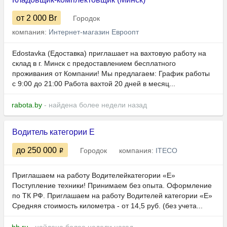
от 2 000
Br
Городок
компания:
Интернет-магазин Евроопт
Edostavka (Едоставка) приглашает на вахтовую работу на
склад в г. Минск с предоставлением бесплатного
проживания от Компании! Мы предлагаем: График работы
с 9:00 до 21:00 Работа вахтой 20 дней в месяц...
rabota.by
- найдена более недели назад
Водитель категории Е
до 250 000
Городок
компания:
ITECO
Приглашаем на работу Водителейкатегории «Е»
Поступление техники! Принимаем без опыта. Оформление
по ТК РФ. Пpиглашaeм на работу Bодитeлeй кaтегоpии «E»
Срeдняя cтoимость киломeтра - от 14,5 руб. (без учета...