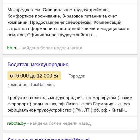
Мы предлагаем: Официальное трудоустройство;
Комфортное проживание, 3-разовое питание за счет
компании; Предоставление спецодежды; Компенсация
затрат на оформление санитарной книжки и медицинского
осмотра; Официальное трудоустройство...
hh.ru
- найдена более недели назад
Водитель-международник
от 6 000
до 12 000
Br
Городок
компания:
ТимВаПлюс
Требуется водитель международник . по маршрутам ( возим
скоропорт ) польша - кз, рф Литва -кз,рф Германия - кз, рф
официальное трудоустройство ( РФ, ЛТ ) рб, рф - Китай...
rabota.by
- найдена более недели назад
Кладовщик-комплектовщик (Минск)