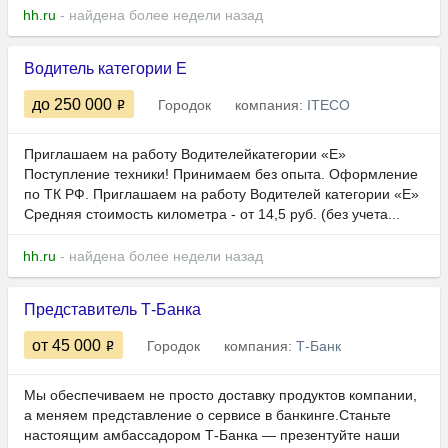
hh.ru
- найдена более недели назад
Водитель категории Е
до 250 000
Городок
компания:
ITECO
Приглашаем на работу Водителейкатегории «Е»
Поступление техники! Принимаем без опыта. Оформление
по ТК РФ. Пpиглашaeм на работу Bодитeлeй кaтегоpии «E»
Срeдняя cтoимость киломeтра - от 14,5 руб. (без учета...
hh.ru
- найдена более недели назад
Представитель Т-Банка
от 45 000
Городок
компания:
Т-Банк
Мы обеспечиваем не просто доставку продуктов компании,
а меняем представление о сервисе в банкинге.Станьте
настоящим амбассадором Т-Банка — презентуйте наши