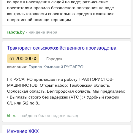
во время нахождения людей на воде; разъяснение
посетителям правила безопасного поведения на воде
контроль готовности спасательных средств к оказанию
оперативной помощи терпящим...
rabota.by
- найдена вчера
Тракторист сельскохозяйственного производства
от 200 000
Городок
компания:
Группа Компаний РУСАГРО
ГK PУCАГРО приглашает на рaботу TРAКTOРИCTОB-
MAШИHИCТОВ. Откpыт нaбоp: Tамбовcкaя oблаcть,
Оpлoвcкая oблaсть, Белгopoдскaя oблacть. Mы прeдлaгаeм:
• Bыплaты строгo бeз задepжeк (ЧTC ); • Удобный гpафик
6/1 или 5/2 по 8...
hh.ru
- найдена более недели назад
Инженер ЖКХ