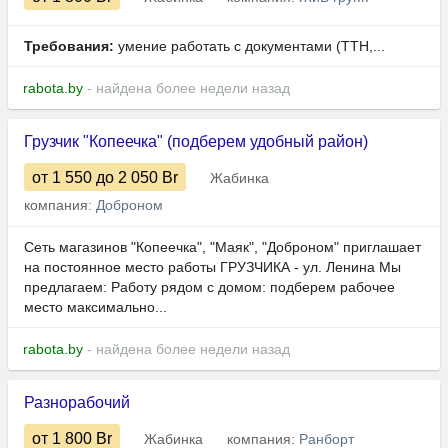
Требования:
умение работать с документами (ТТН,...
rabota.by
- найдена более недели назад
Грузчик "Копеечка" (подберем удобный район)
от 1 550
до 2 050
Br
Жабинка
компания:
Доброном
Сеть магазинов "Копеечка", "Маяк", "Доброном" приглашает
на постоянное место работы ГРУЗЧИКА - ул. Ленина Мы
предлагаем: Работу рядом с домом: подберем рабочее
место максимально...
rabota.by
- найдена более недели назад
Разнорабочий
от 1 800
Br
Жабинка
компания:
Ранборт