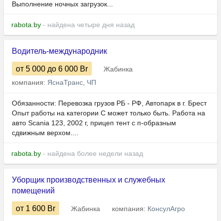
Выполнение ночных загрузок...
rabota.by
- найдена четыре дня назад
Водитель-международник
от 5 000
до 6 000
Br
Жабинка
компания:
ЯснаТранс, ЧП
Обязанности: Перевозка грузов РБ - РФ, Автопарк в г. Брест
Опыт работы на категории C может только быть. Работа на
авто Scania 123, 2002 г, прицеп тент с п-образным
сдвижным верхом....
rabota.by
- найдена более недели назад
Уборщик производственных и служебных
помещений
от 1 600
Br
Жабинка
компания:
КонсулАгро