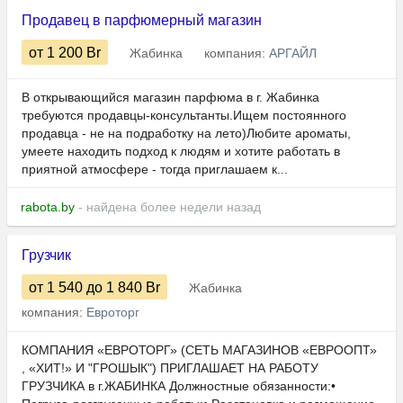
Продавец в парфюмерный магазин
от 1 200
Br
Жабинка
компания:
АРГАЙЛ
В открывающийся магазин парфюма в г. Жабинка
требуются продавцы-консультанты.Ищем постоянного
продавца - не на подработку на лето)Любите ароматы,
умеете находить подход к людям и хотите работать в
приятной атмосфере - тогда приглашаем к...
rabota.by
- найдена более недели назад
Грузчик
от 1 540
до 1 840
Br
Жабинка
компания:
Евроторг
КОМПАНИЯ «ЕВРОТОРГ» (СЕТЬ МАГАЗИНОВ «ЕВРООПТ»
, «ХИТ!» И "ГРОШЫК") ПРИГЛАШАЕТ НА РАБОТУ
ГРУЗЧИКА в г.ЖАБИНКА Должностные обязанности:•