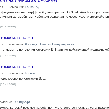
си ( на личном автомобиле)
ст
компания:
Набка Гоу
фициальный партнёр) | Свободный график | ООО «Набка Гоу» приглаша
с личным автомобилем. Работаем официально через Реестр автомобильн
..
дели назад
втомобиле парка
ст
компания:
Лопошук Николай Владимирович
т с момента получения категории В; Наличие действующей медицинской
дели назад
втомобиле парка
ст
компания:
Квинго
удостоверение категории В. ...
дели назад
компания:
Юнидрафт
ера, который возьмет на себя полную ответственность за организаци