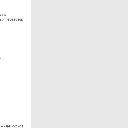
ет к
ых перевозок
...
ю жизни офиса