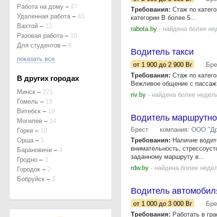
Работа на дому
–
47
Требования:
Стаж по катего
Удаленная работа
–
43
категории В более 5...
Вахтой
–
13
rabota.by
- найдена более не
Разовая работа
–
10
Для студентов
–
9
Водитель такси
показать все
от 1 900
до 2 900
Br
Бре
Требования:
Стаж по катего
В других городах
Вежливое общение с пассажи
Минск
–
221
riv.by
- найдена более недел
Гомель
–
19
Витебск
–
19
Водитель маршрутно
Могилев
–
14
Брест
компания:
ООО "Др
Горки
–
10
Орша
–
5
Требования:
Наличие водите
внимательность, стрессоуст
Барановичи
–
4
заданному маршруту в...
Гродно
–
3
rdw.by
- найдена более неде
Городок
–
2
Бобруйск
–
2
Водитель автомобил
от 1 000
до 3 000
Br
Бре
Требования:
Работать в гра