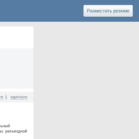
Разместить резюме
те
|
зарплате
льный
ы: разъездной