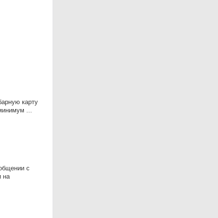
барную карту
минимум ...
общении с
и на