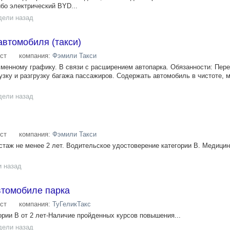
бо электрический BYD...
дели назад
автомобиля (такси)
ст
компания:
Фэмили Такси
сменному графику. В связи с расширением автопарка. Обязанности: Пере
зку и разгрузку багажа пассажиров. Содержать автомобиль в чистоте, м
дели назад
ст
компания:
Фэмили Такси
таж не менее 2 лет. Водительское удостоверение категории В. Медицин
и назад
втомобиле парка
ст
компания:
ТуГеликТакс
ории В от 2 лет-Наличие пройденных курсов повышения...
дели назад