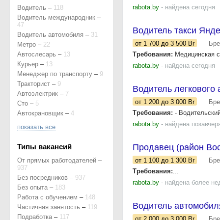
rabota.by
- найдена сегодня
Водитель
–
118
Водитель международник
–
47
Водитель такси Янде
Водитель автомобиля
–
31
от 1 700
до 3 500
Br
Бре
Метро
–
22
Автослесарь
–
13
Требования:
Медицинская сп
Курьер
–
13
rabota.by
- найдена сегодня
Менеджер по транспорту
–
9
Тракторист
–
9
Водитель легкового 
Автоэлектрик
–
7
от 1 200
до 3 000
Br
Бре
Сто
–
5
Требования:
- Водительский
Автокрановщик
–
4
rabota.by
- найдена позавчер
показать все
Типы вакансий
Продавец (район Вос
От прямых работодателей
–
от 1 100
до 1 300
Br
Бре
937
Требования:
...
Без посредников
–
937
rabota.by
- найдена более не
Без опыта
–
183
Работа с обучением
–
148
Водитель автомобил
Частичная занятость
–
119
Подработка
–
117
от 2 000
до 3 000
Br
Бре