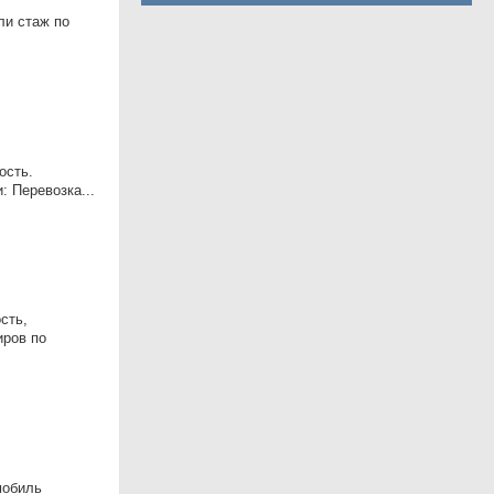
ли стаж по
ость.
 Перевозка...
сть,
иров по
мобиль