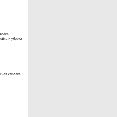
возка
ойка и уборка
ская справка