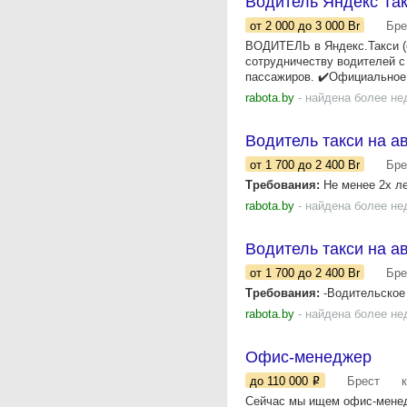
Водитель Яндекс Так
от 2 000
до 3 000
Br
Бре
ВОДИТЕЛЬ в Яндекс.Такси (о
сотрудничеству водителей 
пассажиров. ✔️Официальное.
rabota.by
- найдена более не
Водитель такси на а
от 1 700
до 2 400
Br
Бре
Требования:
Не менее 2х ле
rabota.by
- найдена более не
Водитель такси на а
от 1 700
до 2 400
Br
Бре
Требования:
-Водительское 
rabota.by
- найдена более не
Офис-менеджер
до 110 000
Брест
Сейчас мы ищем офис-менедж