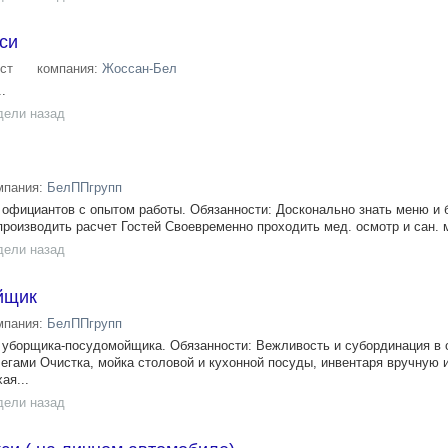
си
ст
компания:
Жоссан-Бел
.
дели назад
мпания:
БелППгрупп
официантов с опытом работы. Обязанности: Досконально знать меню и 
производить расчет Гостей Своевременно проходить мед. осмотр и сан. 
дели назад
йщик
мпания:
БелППгрупп
 уборщика-посудомойщика. Обязанности: Вежливость и субординация в 
егами Очистка, мойка столовой и кухонной посуды, инвентаря вручную 
ая...
дели назад