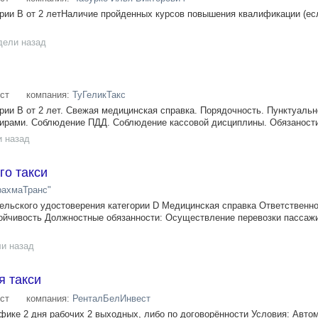
рии В от 2 летНаличие пройденных курсов повышения квалификации (ес
дели назад
ст
компания:
ТуГеликТакс
рии В от 2 лет. Свежая медицинская справка. Порядочность. Пунктуальн
рами. Соблюдение ПДД. Соблюдение кассовой дисциплины. Обязаности:
и назад
го такси
ахмаТранс"
льского удостоверения категории D Медицинская справка Ответственно
ойчивость Должностные обязанности: Осуществление перевозки пассаж
ли назад
я такси
ст
компания:
РенталБелИнвест
фике 2 дня рабочих 2 выходных, либо по договорённости Условия: Авто