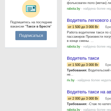
фольксваген поло (метан) ли
rabota.by
- найдена более не
Водитель легкового 
Подпишитесь на последние
вакансии "
Такси в Бресте
"
от 1 500
до 3 000
Br
Бре
Работа водителем такси по 
Подписаться
пассажиров Произвести погру
в конце смены. ...
rabota.by
- найдена более не
Водитель такси
от 1 500
до 3 000
Br
Бре
Требования:
Водительский с
не...
riv.by
- найдена более недел
Водитель такси на а
от 2 000
до 3 000
Br
Бре
Требования:
-Стаж по катег
rabota.by
- найдена более не