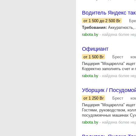
Водитель Яндекс так
от 1 500
до 2 500
Br
Бре
Требования:
Аккуратность,..
rabota.by
- найдена более не
Официант
от 1 500
Br
Брест
ко
Пиццерия "Моцарелла" ищет 
Корректно заполнять счет и 
rabota.by
- найдена более не
Уборщик / Посудомо
от 1 250
Br
Брест
ко
Пиццерия "Моцарелла" ищет
Гостями, руководством, колл
посудомоечных машинах Сух
rabota.by
- найдена более не