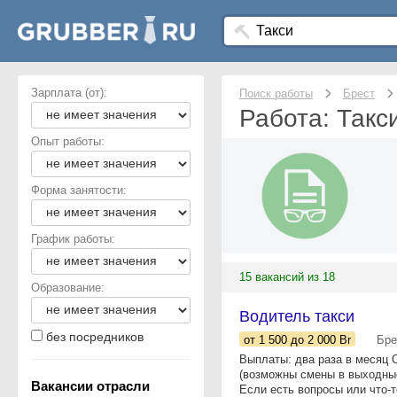
Зарплата (от):
Поиск работы
Брест
Работа: Такс
Опыт работы:
Форма занятости:
График работы:
15 вакансий из 18
Образование:
Водитель такси
без посредников
от 1 500
до 2 000
Br
Бре
Выплаты: два раза в месяц 
(возможны смены в выходные
Вакансии отрасли
Если есть вопросы или что-то