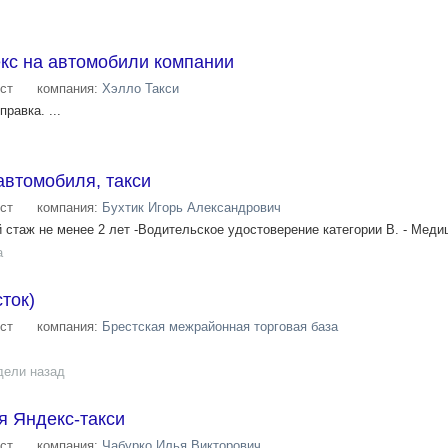
кс на автомобили компании
ст
компания:
Хэлло Такси
равка. ...
автомобиля, такси
ст
компания:
Бухтик Игорь Александрович
 стаж не менее 2 лет -Водительское удостоверение категории В. - Медиц
а
ток)
ст
компания:
Брестская межрайонная торговая база
дели назад
я Яндекс-такси
ст
компания:
Чабурко Илья Викторович